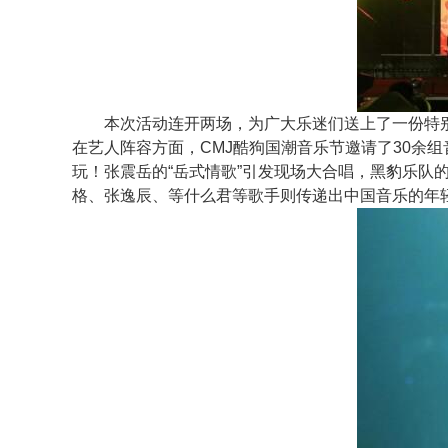
本次活动连开两场，为广大乐迷们送上了一份特别
在艺人阵容方面，CMJ酷狗国潮音乐节邀请了30余
玩！张震岳的“岳式情歌”引发现场大合唱，黑豹乐
格、张逸辰、等什么君等歌手则传递出中国音乐的年