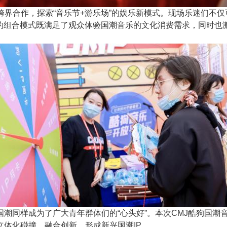
跨界合作，探索“音乐节+游乐场”的娱乐新模式。现场乐迷们不
样的组合模式既满足了观众体验国潮音乐的文化消费需求，同时也
潮同样成为了广大青年群体们的“心头好”。本次CMJ酷狗国潮
体化碰撞，融合创新，形成新兴国潮IP。