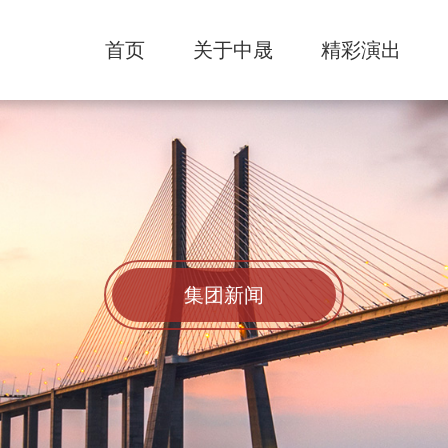
首页
关于中晟
精彩演出
集团新闻