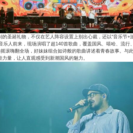
的圣诞礼物，不仅在艺人阵容设置上别出心裁，还以“音乐节+
组音乐人前来，现场演唱了超140首歌曲，覆盖国风、嘻哈、流行
队的摇滚嗨翻全场，好妹妹组合如诗般的歌曲讲述着青春故事。与
轻力量，让人直观感受到新潮国风的魅力。